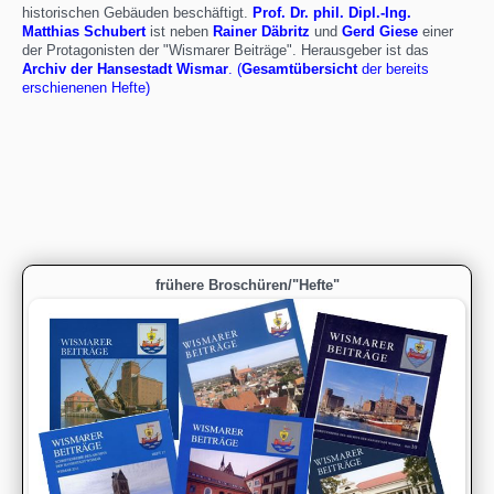
historischen Gebäuden beschäftigt.
Prof. Dr. phil. Dipl.-Ing.
Matthias Schubert
ist neben
Rainer Däbritz
und
Gerd Giese
einer
der Protagonisten der "Wismarer Beiträge". Herausgeber ist das
Archiv der Hansestadt Wismar
. (
Gesamtübersicht
der bereits
erschienenen Hefte
)
frühere Broschüren/"Hefte"