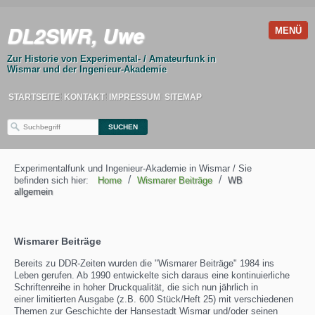
DL2SWR, Uwe
MENÜ
Zur Historie von Experimental- / Amateurfunk in
Wismar und der Ingenieur-Akademie
STARTSEITE
KONTAKT
IMPRESSUM
SITEMAP
Experimentalfunk und Ingenieur-Akademie in Wismar / Sie
/
/
befinden sich hier:
Home
Wismarer Beiträge
WB
allgemein
Wismarer Beiträge
Bereits zu DDR-Zeiten wurden die "Wismarer Beiträge" 1984 ins
Leben gerufen. Ab 1990 entwickelte sich daraus eine kontinuierliche
Schriftenreihe in hoher Druckqualität, die sich nun jährlich in
einer limitierten Ausgabe (z.B. 600 Stück/Heft 25) mit verschiedenen
Themen zur Geschichte der Hansestadt Wismar und/oder seinen