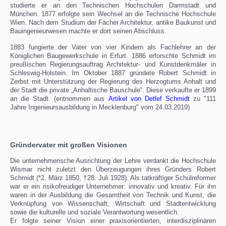
studierte er an den Technischen Hochschulen Darmstadt und
München. 1877 erfolgte sein Wechsel an die Technische Hochschule
Wien. Nach dem Studium der Fächer Architektur, antike Baukunst und
Bauingenieurwesen machte er dort seinen Abschluss.
1883 fungierte der Vater von vier Kindern als Fachlehrer an der
Königlichen Baugewerkschule in Erfurt. 1886 erforschte Schmidt im
preußischen Regierungsauftrag Architektur- und Kunstdenkmäler in
Schleswig-Holstein. Im Oktober 1887 gründete Robert Schmidt in
Zerbst mit Unterstützung der Regierung des Herzogtums Anhalt und
der Stadt die private „Anhaltische Bauschule“. Diese verkaufte er 1899
an die Stadt. (entnommen aus
Artikel von Detlef Schmidt
zu "111
Jahre Ingenieursausbildung in Mecklenburg" vom 24.03.2019)
Gründervater mit großen Visionen
Die unternehmerische Ausrichtung der Lehre verdankt die Hochschule
Wismar nicht zuletzt den Überzeugungen ihres Gründers Robert
Schmidt (*2. März 1850, †28. Juli 1928). Als tatkräftiger Schulreformer
war er ein risikofreudiger Unternehmer: innovativ und kreativ. Für ihn
waren in der Ausbildung die Gesamtheit von Technik und Kunst, die
Verknüpfung von Wissenschaft, Wirtschaft und Stadtentwicklung
sowie die kulturelle und soziale Verantwortung wesentlich.
Er folgte seiner Vision einer praxisorientierten, interdisziplinären